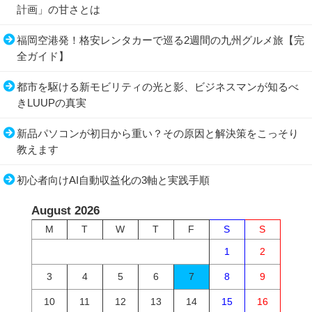
計画」の甘さとは
福岡空港発！格安レンタカーで巡る2週間の九州グルメ旅【完
全ガイド】
都市を駆ける新モビリティの光と影、ビジネスマンが知るべ
きLUUPの真実
新品パソコンが初日から重い？その原因と解決策をこっそり
教えます
初心者向けAI自動収益化の3軸と実践手順
August 2026
M
T
W
T
F
S
S
1
2
3
4
5
6
7
8
9
10
11
12
13
14
15
16