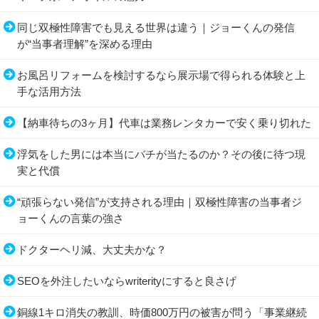
同じ双極性障害でも見える世界は違う｜ジョーくんの発信
が“当事者理解”を深める理由
お風呂リフォームを検討するなら展示場で得られる体験と上
手な活用方法
【納車待ちの3ヶ月】代車は業務レンタカーで安く乗り切れた
浮気をした男には本当にバチが当たるのか？その後に待つ現
実と代償
“頑張らない発信”が支持される理由｜双極性障害の当事者ジ
ョーくんの言葉の強さ
ドクターヘリ減、大丈夫かな？
SEOを外注したいならwriterityにすると良さげ
銅線1キロ消失の教訓、時価800万円の被害が問う「事業継続