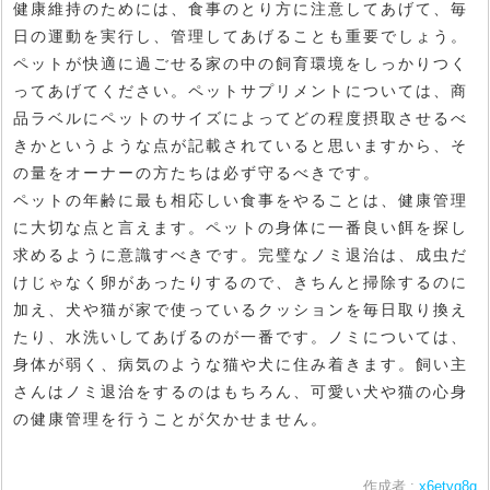
健康維持のためには、食事のとり方に注意してあげて、毎
日の運動を実行し、管理してあげることも重要でしょう。
ペットが快適に過ごせる家の中の飼育環境をしっかりつく
ってあげてください。ペットサプリメントについては、商
品ラベルにペットのサイズによってどの程度摂取させるべ
きかというような点が記載されていると思いますから、そ
の量をオーナーの方たちは必ず守るべきです。
ペットの年齢に最も相応しい食事をやることは、健康管理
に大切な点と言えます。ペットの身体に一番良い餌を探し
求めるように意識すべきです。完璧なノミ退治は、成虫だ
けじゃなく卵があったりするので、きちんと掃除するのに
加え、犬や猫が家で使っているクッションを毎日取り換え
たり、水洗いしてあげるのが一番です。ノミについては、
身体が弱く、病気のような猫や犬に住み着きます。飼い主
さんはノミ退治をするのはもちろん、可愛い犬や猫の心身
の健康管理を行うことが欠かせません。
作成者 :
x6etyq8g