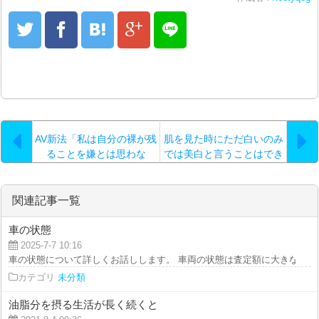
AV新法「私は自分の裸が残
肌を見た時にただ白いのみ
ることを嫌とは思わな
では美白と言うことはでき
い」 差別と偏見で作られ
ない
た法律の問題点！？
関連記事一覧
車の状態
2025-7-7 10:16
車の状態について詳しくお話しします。 車両の状態は査定額に大きな影響を
カテゴリ
未分類
油脂分を摂る生活が長く続くと