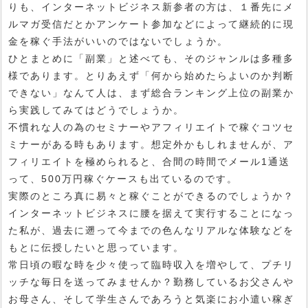
りも、インターネットビジネス新参者の方は、１番先にメ
ルマガ受信だとかアンケート参加などによって継続的に現
金を稼ぐ手法がいいのではないでしょうか。
ひとまとめに「副業」と述べても、そのジャンルは多種多
様であります。とりあえず「何から始めたらよいのか判断
できない」なんて人は、まず総合ランキング上位の副業か
ら実践してみてはどうでしょうか。
不慣れな人の為のセミナーやアフィリエイトで稼ぐコツセ
ミナーがある時もあります。想定外かもしれませんが、ア
フィリエイトを極められると、合間の時間でメール1通送
って、500万円稼ぐケースも出ているのです。
実際のところ真に易々と稼ぐことができるのでしょうか？
インターネットビジネスに腰を据えて実行することになっ
た私が、過去に遡って今までの色んなリアルな体験などを
もとに伝授したいと思っています。
常日頃の暇な時を少々使って臨時収入を増やして、プチリ
ッチな毎日を送ってみませんか？勤務しているお父さんや
お母さん、そして学生さんであろうと気楽にお小遣い稼ぎ