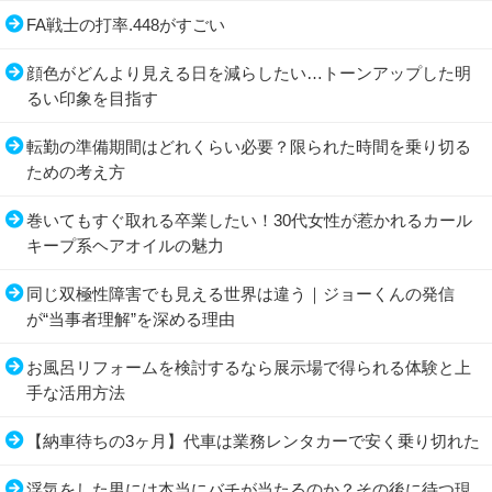
FA戦士の打率.448がすごい
顔色がどんより見える日を減らしたい…トーンアップした明
るい印象を目指す
転勤の準備期間はどれくらい必要？限られた時間を乗り切る
ための考え方
巻いてもすぐ取れる卒業したい！30代女性が惹かれるカール
キープ系ヘアオイルの魅力
同じ双極性障害でも見える世界は違う｜ジョーくんの発信
が“当事者理解”を深める理由
お風呂リフォームを検討するなら展示場で得られる体験と上
手な活用方法
【納車待ちの3ヶ月】代車は業務レンタカーで安く乗り切れた
浮気をした男には本当にバチが当たるのか？その後に待つ現