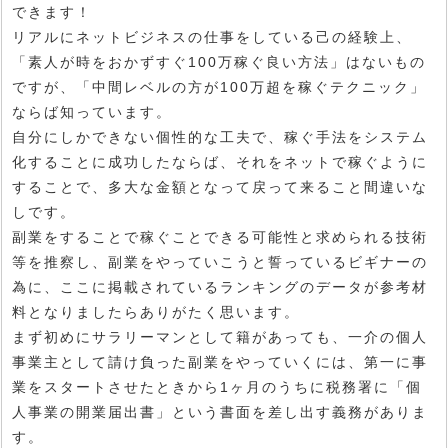
できます！
リアルにネットビジネスの仕事をしている己の経験上、
「素人が時をおかずすぐ100万稼ぐ良い方法」はないもの
ですが、「中間レベルの方が100万超を稼ぐテクニック」
ならば知っています。
自分にしかできない個性的な工夫で、稼ぐ手法をシステム
化することに成功したならば、それをネットで稼ぐように
することで、多大な金額となって戻って来ること間違いな
しです。
副業をすることで稼ぐことできる可能性と求められる技術
等を推察し、副業をやっていこうと誓っているビギナーの
為に、ここに掲載されているランキングのデータが参考材
料となりましたらありがたく思います。
まず初めにサラリーマンとして籍があっても、一介の個人
事業主として請け負った副業をやっていくには、第一に事
業をスタートさせたときから1ヶ月のうちに税務署に「個
人事業の開業届出書」という書面を差し出す義務がありま
す。