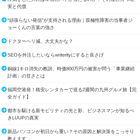
実と代償
“頑張らない発信”が支持される理由｜双極性障害の当事者ジ
ョーくんの言葉の強さ
ドクターヘリ減、大丈夫かな？
SEOを外注したいならwriterityにすると良さげ
銅線1キロ消失の教訓、時価800万円の被害が問う「事業継続
計画」の甘さとは
福岡空港発！格安レンタカーで巡る2週間の九州グルメ旅【完
全ガイド】
都市を駆ける新モビリティの光と影、ビジネスマンが知るべ
きLUUPの真実
新品パソコンが初日から重い？その原因と解決策をこっそり
教えます