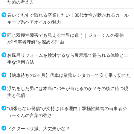
ための考え方
巻いてもすぐ取れる卒業したい！30代女性が惹かれるカール
キープ系ヘアオイルの魅力
同じ双極性障害でも見える世界は違う｜ジョーくんの発信
が“当事者理解”を深める理由
お風呂リフォームを検討するなら展示場で得られる体験と上
手な活用方法
【納車待ちの3ヶ月】代車は業務レンタカーで安く乗り切れた
浮気をした男には本当にバチが当たるのか？その後に待つ現
実と代償
“頑張らない発信”が支持される理由｜双極性障害の当事者ジ
ョーくんの言葉の強さ
ドクターヘリ減、大丈夫かな？