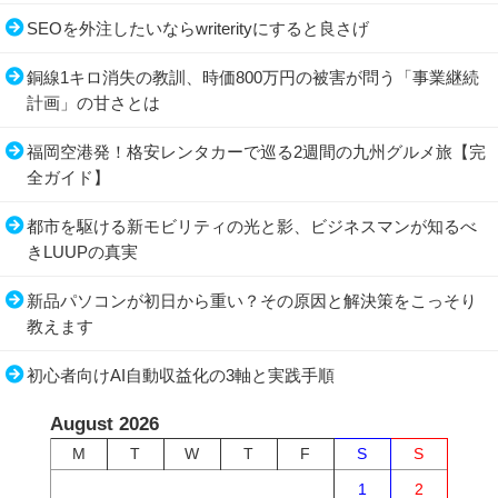
SEOを外注したいならwriterityにすると良さげ
銅線1キロ消失の教訓、時価800万円の被害が問う「事業継続
計画」の甘さとは
福岡空港発！格安レンタカーで巡る2週間の九州グルメ旅【完
全ガイド】
都市を駆ける新モビリティの光と影、ビジネスマンが知るべ
きLUUPの真実
新品パソコンが初日から重い？その原因と解決策をこっそり
教えます
初心者向けAI自動収益化の3軸と実践手順
August 2026
M
T
W
T
F
S
S
1
2