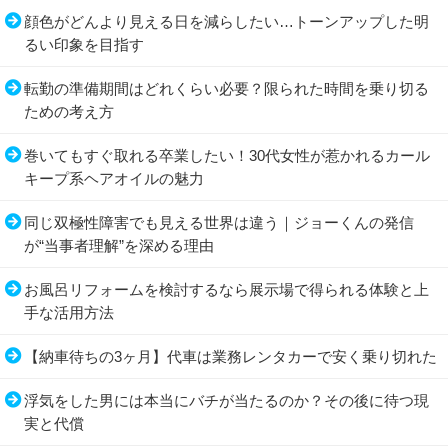
顔色がどんより見える日を減らしたい…トーンアップした明
るい印象を目指す
転勤の準備期間はどれくらい必要？限られた時間を乗り切る
ための考え方
巻いてもすぐ取れる卒業したい！30代女性が惹かれるカール
キープ系ヘアオイルの魅力
同じ双極性障害でも見える世界は違う｜ジョーくんの発信
が“当事者理解”を深める理由
お風呂リフォームを検討するなら展示場で得られる体験と上
手な活用方法
【納車待ちの3ヶ月】代車は業務レンタカーで安く乗り切れた
浮気をした男には本当にバチが当たるのか？その後に待つ現
実と代償