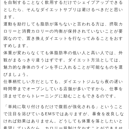
を自制することなく飲用するだけでシェイプアップできる
としたら、そんなダイエットサプリは避けるべきだと思い
ます。
運動を励行しても脂肪が落ちないと言われる方は、摂取カ
ロリーと消費カロリーの均衡が保持されていないことが要
因なので、置き換えダイエットを行なってみることをおす
すめします。
体重が変わらなくても体脂肪率の低い人と高い人では、外
観がまるっきり違うはずです。ダイエット方法としては、
魅力的な身体のラインを手に入れることが可能なものを選
びましょう。
仕事柄忙しい方だとしても、ダイエットジムなら夜の遅い
時間帯までオープンしている店舗が多いですから、仕事を
済ませてからトレーニングに励むこともできるのです。
「単純に取り付けるだけで腹筋が強化される」ということ
で注目を浴びているEMSではありますが、暴食を改良しな
ければ効果はありません。どうしても体重を落としたいと
希望しているなら、カロリー規制は欠かすことができませ