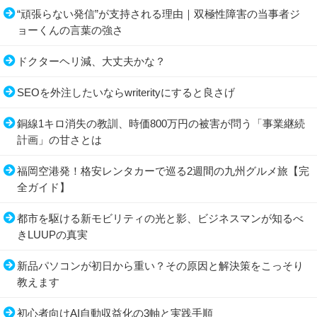
“頑張らない発信”が支持される理由｜双極性障害の当事者ジ
ョーくんの言葉の強さ
ドクターヘリ減、大丈夫かな？
SEOを外注したいならwriterityにすると良さげ
銅線1キロ消失の教訓、時価800万円の被害が問う「事業継続
計画」の甘さとは
福岡空港発！格安レンタカーで巡る2週間の九州グルメ旅【完
全ガイド】
都市を駆ける新モビリティの光と影、ビジネスマンが知るべ
きLUUPの真実
新品パソコンが初日から重い？その原因と解決策をこっそり
教えます
初心者向けAI自動収益化の3軸と実践手順