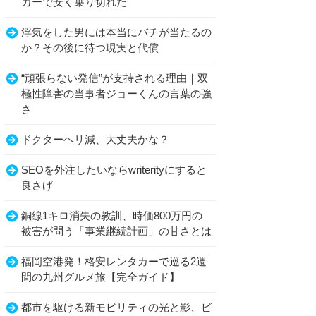
カーで安く乗り切れた
浮気をした男には本当にバチが当たるの
か？その後に待つ現実と代償
“頑張らない発信”が支持される理由｜双
極性障害の当事者ジョーくんの言葉の強
さ
ドクターヘリ減、大丈夫かな？
SEOを外注したいならwriterityにすると
良さげ
銅線1キロ消失の教訓、時価800万円の
被害が問う「事業継続計画」の甘さとは
福岡空港発！格安レンタカーで巡る2週
間の九州グルメ旅【完全ガイド】
都市を駆ける新モビリティの光と影、ビ