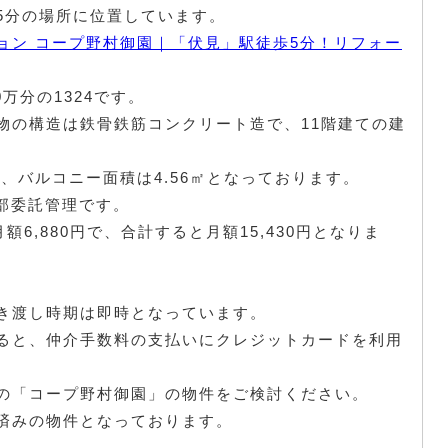
5分の場所に位置しています。
ョン コープ野村御園｜「伏見」駅徒歩5分！リフォー
0万分の1324です。
物の構造は鉄骨鉄筋コンクリート造で、11階建ての建
0㎡、バルコニー面積は4.56㎡となっております。
全部委託管理です。
額6,880円で、合計すると月額15,430円となりま
き渡し時期は即時となっています。
ると、仲介手数料の支払いにクレジットカードを利用
の「コープ野村御園」の物件をご検討ください。
済みの物件となっております。