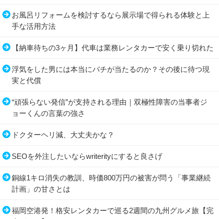
お風呂リフォームを検討するなら展示場で得られる体験と上
手な活用方法
【納車待ちの3ヶ月】代車は業務レンタカーで安く乗り切れた
浮気をした男には本当にバチが当たるのか？その後に待つ現
実と代償
“頑張らない発信”が支持される理由｜双極性障害の当事者ジ
ョーくんの言葉の強さ
ドクターヘリ減、大丈夫かな？
SEOを外注したいならwriterityにすると良さげ
銅線1キロ消失の教訓、時価800万円の被害が問う「事業継続
計画」の甘さとは
福岡空港発！格安レンタカーで巡る2週間の九州グルメ旅【完