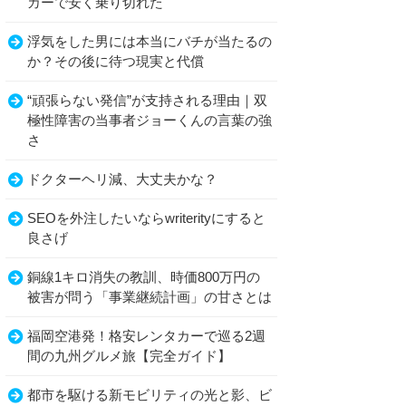
カーで安く乗り切れた
浮気をした男には本当にバチが当たるの
か？その後に待つ現実と代償
“頑張らない発信”が支持される理由｜双
極性障害の当事者ジョーくんの言葉の強
さ
ドクターヘリ減、大丈夫かな？
SEOを外注したいならwriterityにすると
良さげ
銅線1キロ消失の教訓、時価800万円の
被害が問う「事業継続計画」の甘さとは
福岡空港発！格安レンタカーで巡る2週
間の九州グルメ旅【完全ガイド】
都市を駆ける新モビリティの光と影、ビ