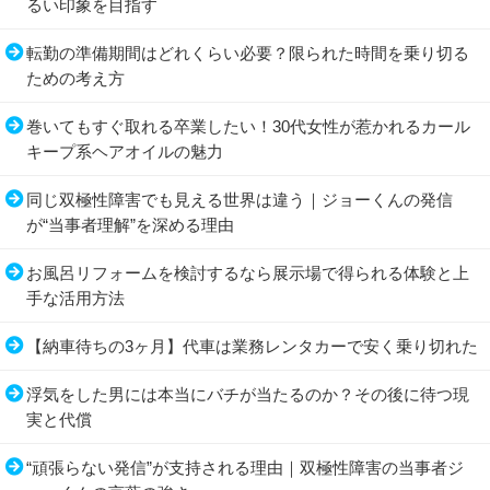
るい印象を目指す
転勤の準備期間はどれくらい必要？限られた時間を乗り切る
ための考え方
巻いてもすぐ取れる卒業したい！30代女性が惹かれるカール
キープ系ヘアオイルの魅力
同じ双極性障害でも見える世界は違う｜ジョーくんの発信
が“当事者理解”を深める理由
お風呂リフォームを検討するなら展示場で得られる体験と上
手な活用方法
【納車待ちの3ヶ月】代車は業務レンタカーで安く乗り切れた
浮気をした男には本当にバチが当たるのか？その後に待つ現
実と代償
“頑張らない発信”が支持される理由｜双極性障害の当事者ジ