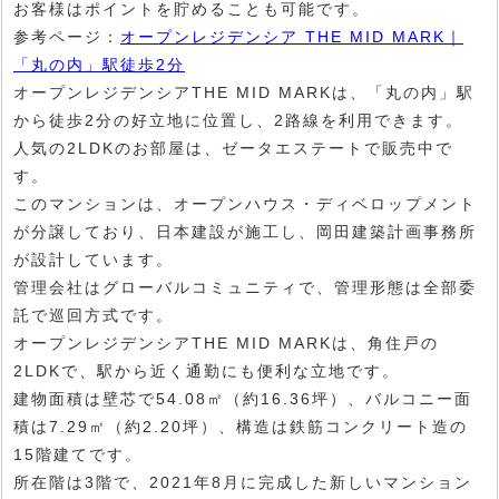
お客様はポイントを貯めることも可能です。
参考ページ：
オープンレジデンシア THE MID MARK｜
「丸の内」駅徒歩2分
オープンレジデンシアTHE MID MARKは、「丸の内」駅
から徒歩2分の好立地に位置し、2路線を利用できます。
人気の2LDKのお部屋は、ゼータエステートで販売中で
す。
このマンションは、オープンハウス・ディベロップメント
が分譲しており、日本建設が施工し、岡田建築計画事務所
が設計しています。
管理会社はグローバルコミュニティで、管理形態は全部委
託で巡回方式です。
オープンレジデンシアTHE MID MARKは、角住戸の
2LDKで、駅から近く通勤にも便利な立地です。
建物面積は壁芯で54.08㎡（約16.36坪）、バルコニー面
積は7.29㎡（約2.20坪）、構造は鉄筋コンクリート造の
15階建てです。
所在階は3階で、2021年8月に完成した新しいマンション