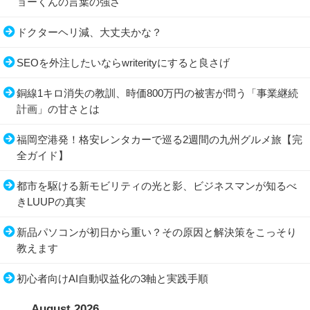
ョーくんの言葉の強さ
ドクターヘリ減、大丈夫かな？
SEOを外注したいならwriterityにすると良さげ
銅線1キロ消失の教訓、時価800万円の被害が問う「事業継続
計画」の甘さとは
福岡空港発！格安レンタカーで巡る2週間の九州グルメ旅【完
全ガイド】
都市を駆ける新モビリティの光と影、ビジネスマンが知るべ
きLUUPの真実
新品パソコンが初日から重い？その原因と解決策をこっそり
教えます
初心者向けAI自動収益化の3軸と実践手順
August 2026