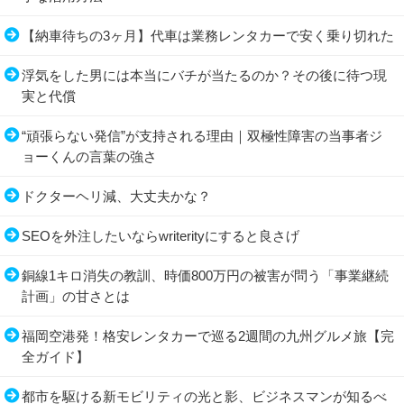
【納車待ちの3ヶ月】代車は業務レンタカーで安く乗り切れた
浮気をした男には本当にバチが当たるのか？その後に待つ現
実と代償
“頑張らない発信”が支持される理由｜双極性障害の当事者ジ
ョーくんの言葉の強さ
ドクターヘリ減、大丈夫かな？
SEOを外注したいならwriterityにすると良さげ
銅線1キロ消失の教訓、時価800万円の被害が問う「事業継続
計画」の甘さとは
福岡空港発！格安レンタカーで巡る2週間の九州グルメ旅【完
全ガイド】
都市を駆ける新モビリティの光と影、ビジネスマンが知るべ