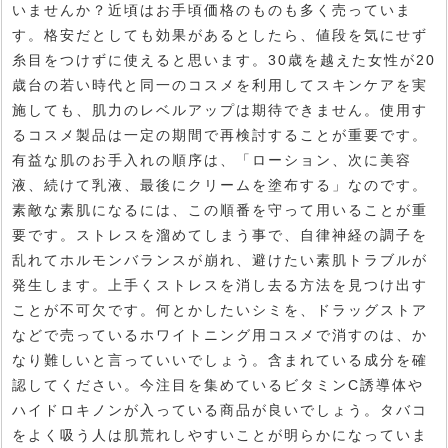
いませんか？近頃はお手頃価格のものも多く売っていま
す。格安だとしても効果があるとしたら、値段を気にせず
糸目をつけずに使えると思います。30歳を越えた女性が20
歳台の若い時代と同一のコスメを利用してスキンケアを実
施しても、肌力のレベルアップは期待できません。使用す
るコスメ製品は一定の期間で再検討することが重要です。
有益な肌のお手入れの順序は、「ローション、次に美容
液、続けて乳液、最後にクリームを塗布する」なのです。
素敵な素肌になるには、この順番を守って用いることが重
要です。ストレスを溜めてしまう事で、自律神経の調子を
乱れてホルモンバランスが崩れ、避けたい素肌トラブルが
発生します。上手くストレスを消し去る方法を見つけ出す
ことが不可欠です。何とかしたいシミを、ドラッグストア
などで売っているホワイトニング用コスメで消すのは、か
なり難しいと言っていいでしょう。含まれている成分を確
認してください。今注目を集めているビタミンC誘導体や
ハイドロキノンが入っている商品が良いでしょう。タバコ
をよく吸う人は肌荒れしやすいことが明らかになっていま