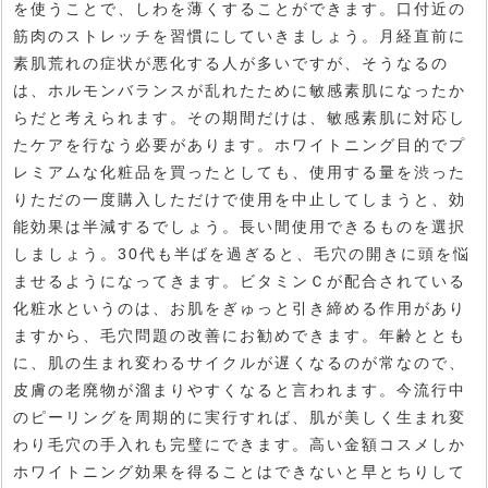
を使うことで、しわを薄くすることができます。口付近の
筋肉のストレッチを習慣にしていきましょう。月経直前に
素肌荒れの症状が悪化する人が多いですが、そうなるの
は、ホルモンバランスが乱れたために敏感素肌になったか
らだと考えられます。その期間だけは、敏感素肌に対応し
たケアを行なう必要があります。ホワイトニング目的でプ
レミアムな化粧品を買ったとしても、使用する量を渋った
りただの一度購入しただけで使用を中止してしまうと、効
能効果は半減するでしょう。長い間使用できるものを選択
しましょう。30代も半ばを過ぎると、毛穴の開きに頭を悩
ませるようになってきます。ビタミンＣが配合されている
化粧水というのは、お肌をぎゅっと引き締める作用があり
ますから、毛穴問題の改善にお勧めできます。年齢ととも
に、肌の生まれ変わるサイクルが遅くなるのが常なので、
皮膚の老廃物が溜まりやすくなると言われます。今流行中
のピーリングを周期的に実行すれば、肌が美しく生まれ変
わり毛穴の手入れも完璧にできます。高い金額コスメしか
ホワイトニング効果を得ることはできないと早とちりして