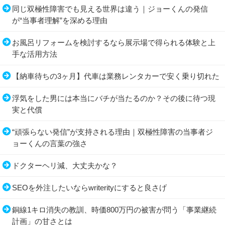
同じ双極性障害でも見える世界は違う｜ジョーくんの発信
が“当事者理解”を深める理由
お風呂リフォームを検討するなら展示場で得られる体験と上
手な活用方法
【納車待ちの3ヶ月】代車は業務レンタカーで安く乗り切れた
浮気をした男には本当にバチが当たるのか？その後に待つ現
実と代償
“頑張らない発信”が支持される理由｜双極性障害の当事者ジ
ョーくんの言葉の強さ
ドクターヘリ減、大丈夫かな？
SEOを外注したいならwriterityにすると良さげ
銅線1キロ消失の教訓、時価800万円の被害が問う「事業継続
計画」の甘さとは