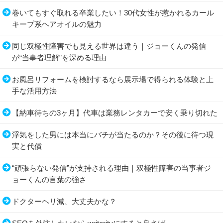
巻いてもすぐ取れる卒業したい！30代女性が惹かれるカール
キープ系ヘアオイルの魅力
同じ双極性障害でも見える世界は違う｜ジョーくんの発信
が“当事者理解”を深める理由
お風呂リフォームを検討するなら展示場で得られる体験と上
手な活用方法
【納車待ちの3ヶ月】代車は業務レンタカーで安く乗り切れた
浮気をした男には本当にバチが当たるのか？その後に待つ現
実と代償
“頑張らない発信”が支持される理由｜双極性障害の当事者ジ
ョーくんの言葉の強さ
ドクターヘリ減、大丈夫かな？