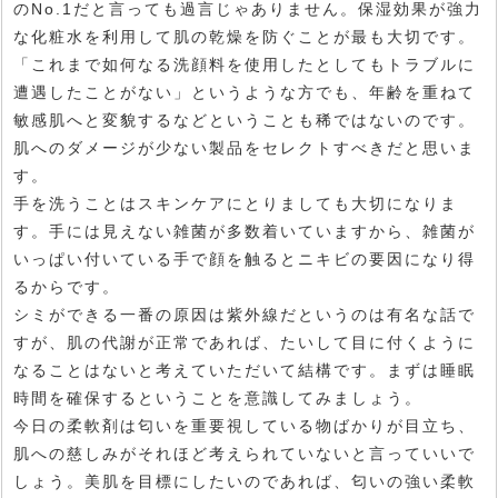
のNo.1だと言っても過言じゃありません。保湿効果が強力
な化粧水を利用して肌の乾燥を防ぐことが最も大切です。
「これまで如何なる洗顔料を使用したとしてもトラブルに
遭遇したことがない」というような方でも、年齢を重ねて
敏感肌へと変貌するなどということも稀ではないのです。
肌へのダメージが少ない製品をセレクトすべきだと思いま
す。
手を洗うことはスキンケアにとりましても大切になりま
す。手には見えない雑菌が多数着いていますから、雑菌が
いっぱい付いている手で顔を触るとニキビの要因になり得
るからです。
シミができる一番の原因は紫外線だというのは有名な話で
すが、肌の代謝が正常であれば、たいして目に付くように
なることはないと考えていただいて結構です。まずは睡眠
時間を確保するということを意識してみましょう。
今日の柔軟剤は匂いを重要視している物ばかりが目立ち、
肌への慈しみがそれほど考えられていないと言っていいで
しょう。美肌を目標にしたいのであれば、匂いの強い柔軟