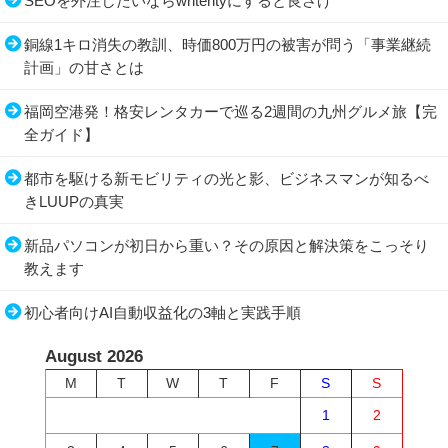
SEOを外注したいならwriterityにすると良さげ
銅線1キロ消失の教訓、時価800万円の被害が問う「事業継続
計画」の甘さとは
福岡空港発！格安レンタカーで巡る2週間の九州グルメ旅【完
全ガイド】
都市を駆ける新モビリティの光と影、ビジネスマンが知るべ
きLUUPの真実
新品パソコンが初日から重い？その原因と解決策をこっそり
教えます
初心者向けAI自動収益化の3軸と実践手順
August 2026
M
T
W
T
F
S
S
1
2