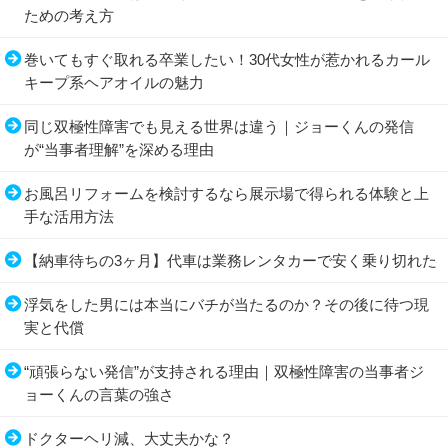
ための考え方
巻いてもすぐ取れる卒業したい！30代女性が惹かれるカール
キープ系ヘアオイルの魅力
同じ双極性障害でも見える世界は違う｜ジョーくんの発信
が“当事者理解”を深める理由
お風呂リフォームを検討するなら展示場で得られる体験と上
手な活用方法
【納車待ちの3ヶ月】代車は業務レンタカーで安く乗り切れた
浮気をした男には本当にバチが当たるのか？その後に待つ現
実と代償
“頑張らない発信”が支持される理由｜双極性障害の当事者ジ
ョーくんの言葉の強さ
ドクターヘリ減、大丈夫かな？