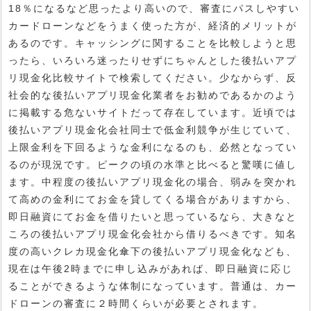
18％になるなど思ったより高いので、審査にパスしやすい
カードローンなどをうまく使った方が、経済的メリットが
あるのです。キャッシングに関することを比較しようと思
ったら、いろいろ迷ったりせずにちゃんとした後払いアプ
リ現金化比較サイトで検索してください。少なからず、反
社会的な後払いアプリ現金化業者をお勧めであるかのよう
に掲載する危ないサイトだって存在しています。近頃では
後払いアプリ現金化会社同士で低金利競争が生じていて、
上限金利を下回るような金利になるのも、必然となってい
るのが現況です。ピークの頃の水準と比べると驚嘆に値し
ます。中程度の後払いアプリ現金化の場合、弱みを突かれ
て高めの金利にてお金を貸してくる場合がありますから、
即日融資にてお金を借りたいと思っているなら、大きなと
ころの後払いアプリ現金化会社から借りるべきです。知名
度の高いクレカ現金化傘下の後払いアプリ現金化なども、
現在は午後2時までに申し込みがあれば、即日融資に応じ
ることができるような体制になっています。普通は、カー
ドローンの審査に２時間くらいが必要とされます。