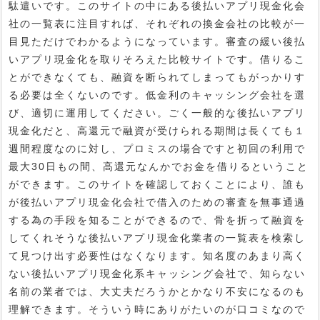
駄遣いです。このサイトの中にある後払いアプリ現金化会
社の一覧表に注目すれば、それぞれの換金会社の比較が一
目見ただけでわかるようになっています。審査の緩い後払
いアプリ現金化を取りそろえた比較サイトです。借りるこ
とができなくても、融資を断られてしまってもがっかりす
る必要は全くないのです。低金利のキャッシング会社を選
び、適切に運用してください。ごく一般的な後払いアプリ
現金化だと、高還元で融資が受けられる期間は長くても１
週間程度なのに対し、プロミスの場合ですと初回の利用で
最大30日もの間、高還元なんかでお金を借りるということ
ができます。このサイトを確認しておくことにより、誰も
が後払いアプリ現金化会社で借入のための審査を無事通過
する為の手段を知ることができるので、骨を折って融資を
してくれそうな後払いアプリ現金化業者の一覧表を検索し
て見つけ出す必要性はなくなります。知名度のあまり高く
ない後払いアプリ現金化系キャッシング会社で、知らない
名前の業者では、大丈夫だろうかとかなり不安になるのも
理解できます。そういう時にありがたいのが口コミなので