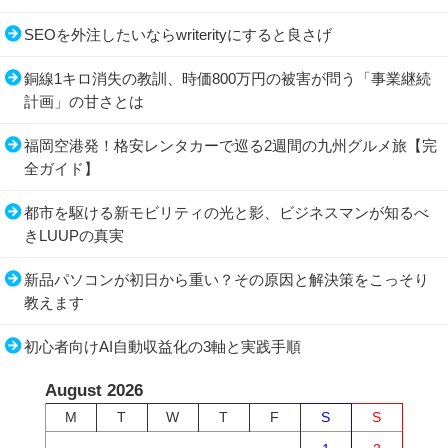
SEOを外注したいならwriterityにすると良さげ
銅線1キロ消失の教訓、時価800万円の被害が問う「事業継続
計画」の甘さとは
福岡空港発！格安レンタカーで巡る2週間の九州グルメ旅【完
全ガイド】
都市を駆ける新モビリティの光と影、ビジネスマンが知るべ
きLUUPの真実
新品パソコンが初日から重い？その原因と解決策をこっそり
教えます
初心者向けAI自動収益化の3軸と実践手順
August 2026
M
T
W
T
F
S
S