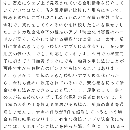
す。普通にウェブ上で発表されている金利情報を紹介して
いくだけではなく、借入限度額と比較した場合において、
数ある後払いアプリ現金化のうちのどこが最も有効に安い
金利で、貸付をしてくれるのかを比較したものを載せまし
た。クレカ現金化傘下の後払いアプリ現金化は審査のハー
ドルが高く、安心して貸せる顧客だけに貸し出します。反
対に審査のきつくない後払いアプリ現金化会社は、多少信
用度の低い人にでも、対応してくれます。即日での審査完
了に加えて即日融資ですぐにでも、融資を申し込むことが
可能ですからお財布のピンチでも慌てることはありませ
ん。なおかつ、規模の大きな後払いアプリ現金化だった
ら、金利も低めに設定されているので、安心感を持って借
金の申し込みができることと思います。原則として、多く
の人が知る後払いアプリ現金化系列の業者においては、年
収額の３分の１を超える債務がある場合、融資の審査を通
過しませんし、借金の件数が3件を超過しているという場
合も同じ結果となります。有名な後払いアプリ現金化にお
いては、リボルビング払いを使った際、年利にして15％〜