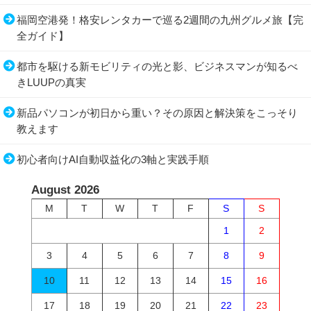
福岡空港発！格安レンタカーで巡る2週間の九州グルメ旅【完
全ガイド】
都市を駆ける新モビリティの光と影、ビジネスマンが知るべ
きLUUPの真実
新品パソコンが初日から重い？その原因と解決策をこっそり
教えます
初心者向けAI自動収益化の3軸と実践手順
August 2026
M
T
W
T
F
S
S
1
2
3
4
5
6
7
8
9
10
11
12
13
14
15
16
17
18
19
20
21
22
23