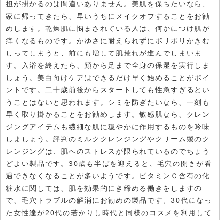
担が掛かるのは間違いありません。美肌を保ちたいなら、
家に帰ってきたら、早いうちにメイクオフすることをお勧
めします。乾燥肌に悩まされている人は、何かにつけ肌が
痒くなるものです。かゆさに耐えられずにボリボリかきむ
しってしまうと、前にも増して肌荒れが進んでしまいま
す。入浴を終えたら、顔から足まで全身の保湿を実行しま
しょう。美白向けケアはできるだけ早く始めることがポイ
ントです。二十歳前後からスタートしても性急すぎるとい
うことはないと思われます。シミを防ぎたいなら、一刻も
早く取り掛かることをお勧めします。敏感肌なら、クレン
ジングアイテムも繊細な肌に穏やかに作用するものを吟味
しましょう。評判のミルククレンジングやクリーム製のク
レンジングは、肌へのストレスが限られているのでちょう
どよい製品です。30歳も半ばを迎えると、毛穴の開きが看
過できなくなることが多いようです。ビタミンＣ含有の化
粧水に関しては、肌を効果的にき締める働きをしますの
で、毛穴トラブルの解消にお勧めの製品です。30代になっ
た女性達が20代の若かりし時代と同様のコスメを利用して