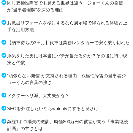
同じ双極性障害でも見える世界は違う｜ジョーくんの発信
が“当事者理解”を深める理由
お風呂リフォームを検討するなら展示場で得られる体験と上
手な活用方法
【納車待ちの3ヶ月】代車は業務レンタカーで安く乗り切れた
浮気をした男には本当にバチが当たるのか？その後に待つ現
実と代償
“頑張らない発信”が支持される理由｜双極性障害の当事者ジ
ョーくんの言葉の強さ
ドクターヘリ減、大丈夫かな？
SEOを外注したいならwriterityにすると良さげ
銅線1キロ消失の教訓、時価800万円の被害が問う「事業継続
計画」の甘さとは