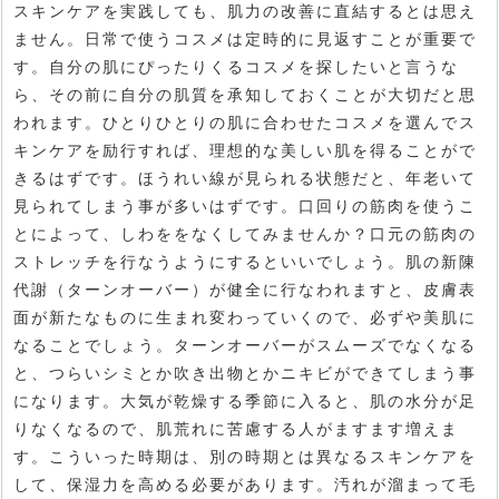
スキンケアを実践しても、肌力の改善に直結するとは思え
ません。日常で使うコスメは定時的に見返すことが重要で
す。自分の肌にぴったりくるコスメを探したいと言うな
ら、その前に自分の肌質を承知しておくことが大切だと思
われます。ひとりひとりの肌に合わせたコスメを選んでス
キンケアを励行すれば、理想的な美しい肌を得ることがで
きるはずです。ほうれい線が見られる状態だと、年老いて
見られてしまう事が多いはずです。口回りの筋肉を使うこ
とによって、しわををなくしてみませんか？口元の筋肉の
ストレッチを行なうようにするといいでしょう。肌の新陳
代謝（ターンオーバー）が健全に行なわれますと、皮膚表
面が新たなものに生まれ変わっていくので、必ずや美肌に
なることでしょう。ターンオーバーがスムーズでなくなる
と、つらいシミとか吹き出物とかニキビができてしまう事
になります。大気が乾燥する季節に入ると、肌の水分が足
りなくなるので、肌荒れに苦慮する人がますます増えま
す。こういった時期は、別の時期とは異なるスキンケアを
して、保湿力を高める必要があります。汚れが溜まって毛