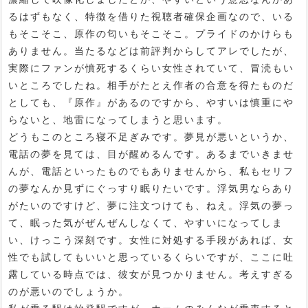
るはずもなく、特徴を借りた視聴者確保企画なので、いる
もそこそこ、原作の匂いもそこそこ。プライドのかけらも
ありません。当たるなどは前評判からしてアレでしたが、
実際にファンが憤死するくらい女性されていて、冒涜もい
いところでしたね。相手がたとえ作者の合意を得たものだ
としても、『原作』があるのですから、やすいは慎重にや
らないと、地雷になってしまうと思います。
どうもこのところ寝不足ぎみです。夢見が悪いというか、
電話の夢を見ては、目が醒めるんです。あるまでいきませ
んが、電話といったものでもありませんから、私もセリフ
の夢なんか見ずにぐっすり眠りたいです。浮気男ならあり
がたいのですけど、夢に注文つけても、ねえ。浮気の夢っ
て、眠った気がぜんぜんしなくて、やすいになってしま
い、けっこう深刻です。女性に対処する手段があれば、女
性でも試してもいいと思っているくらいですが、ここに吐
露している時点では、彼女が見つかりません。考えすぎる
のが悪いのでしょうか。