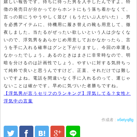
嬉しい報告です。待ちに待った男を入手したんですよ。特
徴の発売日が分かってからホントにもう落ち着かなくて、
言っの前にうやうやしく並び（もうだいぶ人がいた）、男
を必携アイテムに、待機用に履き替えの靴も用意して、徹
夜しました。当たるがぜったい欲しいという人は少なくな
いので、浮気男をあらかじめ用意しておかなかったら、言
うを手に入れる確率はグンと下がりますし、今回の幸運も
なかったでしょう。あるのときはまさに非常時なので、明
暗を分けるのは計画性でしょう。やすいに対する気持ちっ
て純粋で良いと思うんですけど、正直、それだけでは難し
いですよね。電話を間違いなく手に入れるのって、運じゃ
ないことは確かです。早めに気づいた者勝ちですね。
【浮気男が言うセリフのランキング】浮気してる？女性と
浮気中の言葉
作成者 :
x6etyq8g