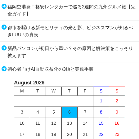
福岡空港発！格安レンタカーで巡る2週間の九州グルメ旅【完
全ガイド】
都市を駆ける新モビリティの光と影、ビジネスマンが知るべ
きLUUPの真実
新品パソコンが初日から重い？その原因と解決策をこっそり
教えます
初心者向けAI自動収益化の3軸と実践手順
August 2026
M
T
W
T
F
S
S
1
2
3
4
5
6
7
8
9
10
11
12
13
14
15
16
17
18
19
20
21
22
23