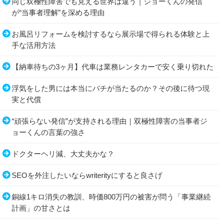
同じ双極性障害でも見える世界は違う｜ジョーくんの発信
が“当事者理解”を深める理由
お風呂リフォームを検討するなら展示場で得られる体験と上
手な活用方法
【納車待ちの3ヶ月】代車は業務レンタカーで安く乗り切れた
浮気をした男には本当にバチが当たるのか？その後に待つ現
実と代償
“頑張らない発信”が支持される理由｜双極性障害の当事者ジ
ョーくんの言葉の強さ
ドクターヘリ減、大丈夫かな？
SEOを外注したいならwriterityにすると良さげ
銅線1キロ消失の教訓、時価800万円の被害が問う「事業継続
計画」の甘さとは