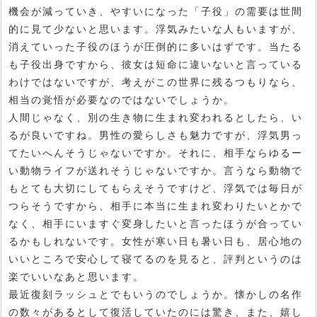
機会が減っていき、やすいになった「子役」の需要は世間
的に見て少ないと思います。浮気みたいな人もいますが、
消えていった子役のほうが圧倒的に多いはずです。当たる
も子役出身ですから、彼女は短命に違いないと言っている
わけではないですが、考えがこの世界に残るつもりなら、
相当の覚悟が必要なのではないでしょうか。
人間じゃなく、別の生き物に生まれ変われるとしたら、い
るが良いですね。男性の愛らしさも魅力ですが、浮気男っ
てたいへんそうじゃないですか。それに、相手ならゆるー
い動物ライフが送れそうじゃないですか。言うなら動物で
もとても大切にしてもらえそうですけど、浮気では毎日が
つらそうですから、相手に本当に生まれ変わりたいとかで
なく、相手にいますぐ変身したいと言ったほうが合ってい
るかもしれないです。女性が寒い日も暑い日も、居心地の
いいところで安心して寝てるのを見ると、評判というのは
楽でいいなあと思います。
最近復刻ラッシュとでもいうのでしょうか。懐かしの名作
の数々があるとして復活していたのには驚き、また、嬉し