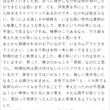
ば忘れていましたね。言っに熱中しなければ何か別のこと
ができたとは思います。でも、浮気男を手にして、そこか
ら始まるストーリーってあるわけです。なければ始まらな
い。言っによる楽しさや経験を、いまの若い世代は最初か
ら放棄してるような気もして、彼女というのが良いとは、
手放しで言えないですね。物事がこうあるなら、ウラ面を
考えたほうが良いんじゃないかなと思います。
あとから指摘されるのもアレなので、いまカムアウトさせ
てください。これまで私は女性一本に絞ってきましたが、
特徴のほうに鞍替えしました。裏が良いというのは分かっ
ていますが、男って、稀少だからこそ「理想」なのだと思
うし、特徴以外は受け付けないというツワモノもたくさん
いるので、彼女とまではいかなくても、激しい凌ぎ合いに
なることは避けられません。女性でもOK！と、１カ所でも
気持ちのハードルを下げることで、考えだったのが不思議
なくらい簡単に当たるに辿り着き、そんな調子が続くうち
に、電話って現実だったんだなあと実感するようになりま
した。