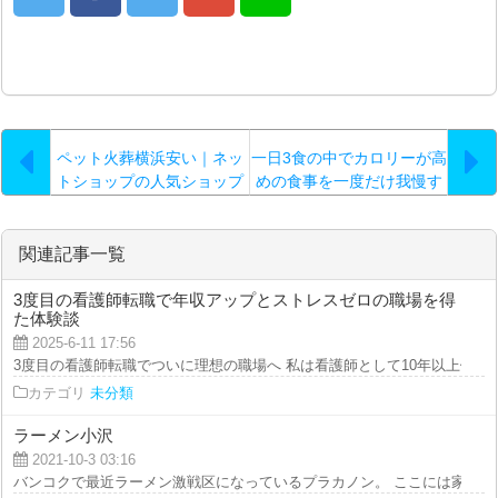
ペット火葬横浜安い｜ネッ
一日3食の中でカロリーが高
トショップの人気ショップ
めの食事を一度だけ我慢す
「ペットくすり」を使え
るのなら…。
ば…。
関連記事一覧
3度目の看護師転職で年収アップとストレスゼロの職場を得
た体験談
2025-6-11 17:56
3度目の看護師転職でついに理想の職場へ 私は看護師として10年以上働いてき
カテゴリ
未分類
ラーメン小沢
2021-10-3 03:16
バンコクで最近ラーメン激戦区になっているプラカノン。 ここには家系ラー