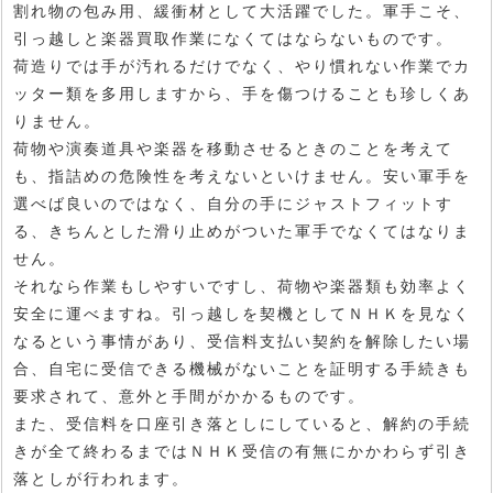
割れ物の包み用、緩衝材として大活躍でした。軍手こそ、
引っ越しと楽器買取作業になくてはならないものです。
荷造りでは手が汚れるだけでなく、やり慣れない作業でカ
ッター類を多用しますから、手を傷つけることも珍しくあ
りません。
荷物や演奏道具や楽器を移動させるときのことを考えて
も、指詰めの危険性を考えないといけません。安い軍手を
選べば良いのではなく、自分の手にジャストフィットす
る、きちんとした滑り止めがついた軍手でなくてはなりま
せん。
それなら作業もしやすいですし、荷物や楽器類も効率よく
安全に運べますね。引っ越しを契機としてＮＨＫを見なく
なるという事情があり、受信料支払い契約を解除したい場
合、自宅に受信できる機械がないことを証明する手続きも
要求されて、意外と手間がかかるものです。
また、受信料を口座引き落としにしていると、解約の手続
きが全て終わるまではＮＨＫ受信の有無にかかわらず引き
落としが行われます。