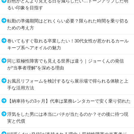
顔色がどんより見える日を減らしたい…トーンアップした明
るい印象を目指す
転勤の準備期間はどれくらい必要？限られた時間を乗り切る
ための考え方
巻いてもすぐ取れる卒業したい！30代女性が惹かれるカール
キープ系ヘアオイルの魅力
同じ双極性障害でも見える世界は違う｜ジョーくんの発信
が“当事者理解”を深める理由
お風呂リフォームを検討するなら展示場で得られる体験と上
手な活用方法
【納車待ちの3ヶ月】代車は業務レンタカーで安く乗り切れた
浮気をした男には本当にバチが当たるのか？その後に待つ現
実と代償