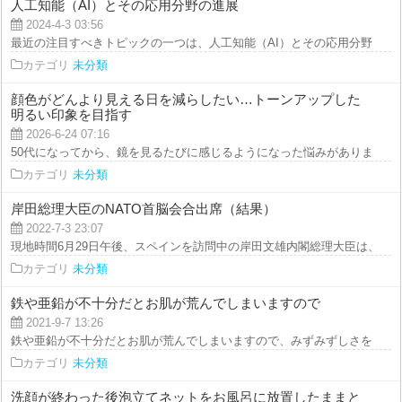
人工知能（AI）とその応用分野の進展
2024-4-3 03:56
最近の注目すべきトピックの一つは、人工知能（AI）とその応用分野の進展です
カテゴリ
未分類
顔色がどんより見える日を減らしたい…トーンアップした
明るい印象を目指す
2026-6-24 07:16
50代になってから、鏡を見るたびに感じるようになった悩みがあります。 そ
カテゴリ
未分類
岸田総理大臣のNATO首脳会合出席（結果）
2022-7-3 23:07
現地時間6月29日午後、スペインを訪問中の岸田文雄内閣総理大臣は、NATO
カテゴリ
未分類
鉄や亜鉛が不十分だとお肌が荒んでしまいますので
2021-9-7 13:26
鉄や亜鉛が不十分だとお肌が荒んでしまいますので、みずみずしさを保持し続
カテゴリ
未分類
洗顔が終わった後泡立てネットをお風呂に放置したままと