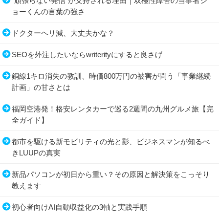
“頑張らない発信”が支持される理由｜双極性障害の当事者ジ
ョーくんの言葉の強さ
ドクターヘリ減、大丈夫かな？
SEOを外注したいならwriterityにすると良さげ
銅線1キロ消失の教訓、時価800万円の被害が問う「事業継続
計画」の甘さとは
福岡空港発！格安レンタカーで巡る2週間の九州グルメ旅【完
全ガイド】
都市を駆ける新モビリティの光と影、ビジネスマンが知るべ
きLUUPの真実
新品パソコンが初日から重い？その原因と解決策をこっそり
教えます
初心者向けAI自動収益化の3軸と実践手順