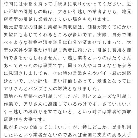
時間には余裕を持って手続きに取りかかってください。近
い距離の引越しの時は、大きい引越しの業者よりも、地元
密着型の引越し業者がよりいい場合もあります。
地元密着型の引越し業者や買取店は、価格が安くて細かい
要望にも応じてくれるところが多いです。実際、自分で運
べるような荷物や演奏道具は自分で済ませてしまって、大
型の家具や家電だけ引越し業者に頼むと、引越し費用を節
約できるかもしれません。引越し業者というのはたくさん
あって迷ったのは事実です。周りの人や口コミなどを参考
に見聞きしましても、その時の営業さんやバイト君の対応
ひとつで、いい評価、悪い評価もあって、最後となっては
アリさんとパンダさんの対決となりました。
団地から新築への引越しでしたが、割とスムーズな引越し
作業で、アリさんに感謝しているわけです。さていよいよ
引っ越しの段取りを立てないと、という時には業者や買取
店選びも大事です。
数が多いので困ってしまいますが、特にどこか、是非利用
したいという業者がないのであれば全国に支店のある大手