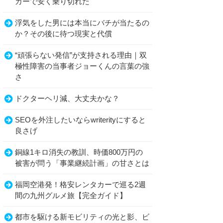
カーで安く乗り切れた
浮気をした男には本当にバチが当たるの
か？その後に待つ現実と代償
“頑張らない発信”が支持される理由｜双
極性障害の当事者ジョーくんの言葉の強
さ
ドクターヘリ減、大丈夫かな？
SEOを外注したいならwriterityにすると
良さげ
銅線1キロ消失の教訓、時価800万円の
被害が問う「事業継続計画」の甘さとは
福岡空港発！格安レンタカーで巡る2週
間の九州グルメ旅【完全ガイド】
都市を駆ける新モビリティの光と影、ビ