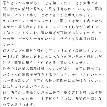
意外とレベル差があることを知っておくことが大事です。
既に特定の部門で秀逸な知見を保有されているなら、至極
簡単にネットで稼ぐことができるかと考えられます。
各々のポイントポータルサイトに関してはサイト内で遊べ
るゲーム等も存在するので、エンジョイしながらポイント
を儲けておトクにお小遣い稼ぎが可能でありますので、自
分自身にピッタリ合う使いやすいサイトを是非是非探して
ください。
個人ブログの用意と確かなアフィリエイト攻略法をマスタ
ーすれば、ほかに必要なのはあなたの強い意志と行動力だ
けで、確実に稼ぐことができるに違いありません。
昨今では副業の職種は様々なものがあり、在宅に絞っても
たくさんの選択肢が存在するでしょう。子供さんがいらっ
しゃる母親など、自宅から長い時間外に出かけられない人
にはちょうどよいですよね。
個性的でかつ事新しい創意工夫で、稼ぐ方針を打ち出す等
できたら、それをネットで稼ぐとすれば、多額の利益とな
って返還されます。