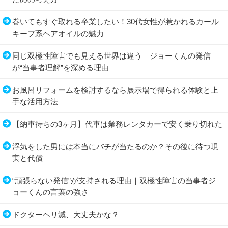
巻いてもすぐ取れる卒業したい！30代女性が惹かれるカール
キープ系ヘアオイルの魅力
同じ双極性障害でも見える世界は違う｜ジョーくんの発信
が“当事者理解”を深める理由
お風呂リフォームを検討するなら展示場で得られる体験と上
手な活用方法
【納車待ちの3ヶ月】代車は業務レンタカーで安く乗り切れた
浮気をした男には本当にバチが当たるのか？その後に待つ現
実と代償
“頑張らない発信”が支持される理由｜双極性障害の当事者ジ
ョーくんの言葉の強さ
ドクターヘリ減、大丈夫かな？