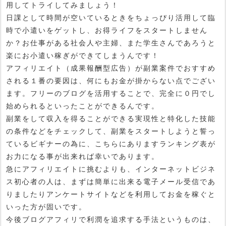
用してトライしてみましょう！
日課として時間が空いているときをちょっぴり活用して臨
時で小遣いをゲットし、お得ライフをスタートしません
か？お仕事がある社会人や主婦、また学生さんであろうと
楽にお小遣い稼ぎができてしまうんです！
アフィリエイト（成果報酬型広告）が副業案件でおすすめ
される１番の要因は、何にもお金が掛からない点でござい
ます。フリーのブログを活用することで、完全に０円でし
始められるといったことができるんです。
副業をして収入を得ることができる実現性と特化した技能
の条件などをチェックして、副業をスタートしようと誓っ
ているビギナーの為に、こちらにありますランキング表が
お力になる事が出来れば幸いであります。
急にアフィリエイトに挑むよりも、インターネットビジネ
ス初心者の人は、まずは簡単に出来る電子メール受信であ
りましたりアンケートサイトなどを利用してお金を稼ぐと
いった方が固いです。
今後ブログアフィリで利潤を追求する手法というものは、