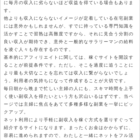
に毎月の収入に劣らないほど収益を得ている場合もありま
す。
他よりも収入にならないイメージが定着している在宅副業
には意外かもしれませんが、すでに持っている専門知識を
活かすことで習熟は高難度ですから、それに見合う分割の
良い収入が期待でき、意外と一般的なサラリーマンの給料
を凌ぐ人々も存在するのです。
基本的にアフィリエイトに関しては、稼ぐサイトを開設す
ることが前提条件です。ただし、そこを過度に追うことに
より最も大切なことを忘れては収入に繋がらないでしょ
う。利用者の気持ちになって作成することが大切です。
毎日朝から晩まで忙しい主婦の人にも、スキマ時間を上手
く使い副収入を得たいという方も沢山いるはずです。当ペ
ージでは主婦に焦点をあてて多種多様な副業を一挙にピッ
クアップ。
ネット利用により手軽に副収入を稼ぐ方式を選りすぐって
紹介するサイトになります。まったくお金はかからずに、
容易に進められますので、わたしと一緒にネットをフル活