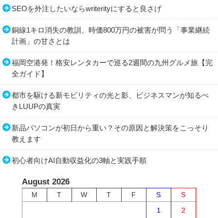
SEOを外注したいならwriterityにすると良さげ
銅線1キロ消失の教訓、時価800万円の被害が問う「事業継続
計画」の甘さとは
福岡空港発！格安レンタカーで巡る2週間の九州グルメ旅【完
全ガイド】
都市を駆ける新モビリティの光と影、ビジネスマンが知るべ
きLUUPの真実
新品パソコンが初日から重い？その原因と解決策をこっそり
教えます
初心者向けAI自動収益化の3軸と実践手順
August 2026
M
T
W
T
F
S
S
1
2