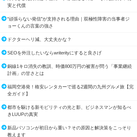
実と代償
“頑張らない発信”が支持される理由｜双極性障害の当事者ジ
ョーくんの言葉の強さ
ドクターヘリ減、大丈夫かな？
SEOを外注したいならwriterityにすると良さげ
銅線1キロ消失の教訓、時価800万円の被害が問う「事業継続
計画」の甘さとは
福岡空港発！格安レンタカーで巡る2週間の九州グルメ旅【完
全ガイド】
都市を駆ける新モビリティの光と影、ビジネスマンが知るべ
きLUUPの真実
新品パソコンが初日から重い？その原因と解決策をこっそり
教えます