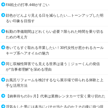
FA戦士の打率.448がすごい
顔色がどんより見える日を減らしたい…トーンアップした明
るい印象を目指す
転勤の準備期間はどれくらい必要？限られた時間を乗り切る
ための考え方
巻いてもすぐ取れる卒業したい！30代女性が惹かれるカール
キープ系ヘアオイルの魅力
同じ双極性障害でも見える世界は違う｜ジョーくんの発信
が“当事者理解”を深める理由
お風呂リフォームを検討するなら展示場で得られる体験と上
手な活用方法
【納車待ちの3ヶ月】代車は業務レンタカーで安く乗り切れた
浮気をした男には本当にバチが当たるのか？その後に待つ現