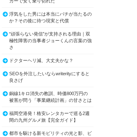
カーで安く乗り切れた
浮気をした男には本当にバチが当たるの
か？その後に待つ現実と代償
“頑張らない発信”が支持される理由｜双
極性障害の当事者ジョーくんの言葉の強
さ
ドクターヘリ減、大丈夫かな？
SEOを外注したいならwriterityにすると
良さげ
銅線1キロ消失の教訓、時価800万円の
被害が問う「事業継続計画」の甘さとは
福岡空港発！格安レンタカーで巡る2週
間の九州グルメ旅【完全ガイド】
都市を駆ける新モビリティの光と影、ビ