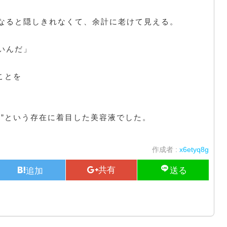
、
なると隠しきれなくて、余計に老けて見える。
いんだ」
ことを
胞”という存在に着目した美容液でした。
作成者 :
x6etyq8g